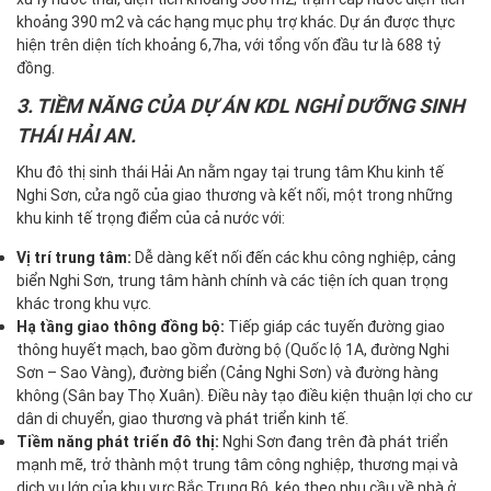
khoảng 390 m2 và các hạng mục phụ trợ khác. Dự án được thực
hiện trên diện tích khoảng 6,7ha, với tổng vốn đầu tư là 688 tỷ
đồng.
3. TIỀM NĂNG CỦA DỰ ÁN KDL NGHỈ DƯỠNG SINH
THÁI HẢI AN.
Khu đô thị sinh thái Hải An nằm ngay tại trung tâm Khu kinh tế
Nghi Sơn, cửa ngõ của giao thương và kết nối, một trong những
khu kinh tế trọng điểm của cả nước với:
Vị trí trung tâm:
Dễ dàng kết nối đến các khu công nghiệp, cảng
biển Nghi Sơn, trung tâm hành chính và các tiện ích quan trọng
khác trong khu vực.
Hạ tầng giao thông đồng bộ:
Tiếp giáp các tuyến đường giao
thông huyết mạch, bao gồm đường bộ (Quốc lộ 1A, đường Nghi
Sơn – Sao Vàng), đường biển (Cảng Nghi Sơn) và đường hàng
không (Sân bay Thọ Xuân). Điều này tạo điều kiện thuận lợi cho cư
dân di chuyển, giao thương và phát triển kinh tế.
Tiềm năng phát triển đô thị:
Nghi Sơn đang trên đà phát triển
mạnh mẽ, trở thành một trung tâm công nghiệp, thương mại và
dịch vụ lớn của khu vực Bắc Trung Bộ, kéo theo nhu cầu về nhà ở