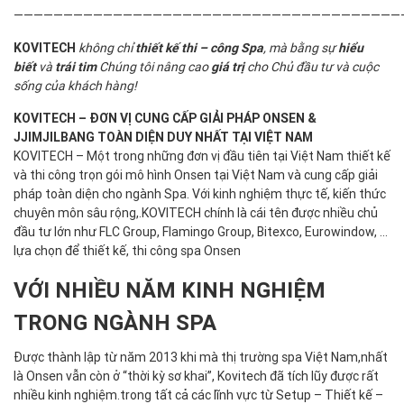
———————————————————————————————————————
KOVITECH
không chỉ
thiết kế thi – công Spa
, mà bằng sự
hiểu
biết
và
trái tim
Chúng tôi nâng cao
giá trị
cho Chủ đầu tư và cuộc
sống của khách hàng!
KOVITECH – ĐƠN VỊ CUNG CẤP GIẢI PHÁP ONSEN &
JJIMJILBANG TOÀN DIỆN
DUY NHẤT TẠI VIỆT NAM
KOVITECH – Một trong những đơn vị đầu tiên tại Việt Nam thiết kế
và thi công trọn gói mô hình Onsen tại Việt Nam và cung cấp giải
pháp toàn diện cho ngành Spa. Với kinh nghiệm thực tế, kiến thức
chuyên môn sâu rộng,.KOVITECH chính là cái tên được nhiều chủ
đầu tư lớn như FLC Group, Flamingo Group, Bitexco, Eurowindow, …
lựa chọn để thiết kế,
thi công spa Onsen
VỚI NHIỀU NĂM KINH NGHIỆM
TRONG NGÀNH SPA
Được thành lập từ năm 2013 khi mà thị trường spa Việt Nam,nhất
là Onsen vẫn còn ở “thời kỳ sơ khai”, Kovitech đã tích lũy được rất
nhiều kinh nghiệm.trong tất cả các lĩnh vực từ Setup – Thiết kế –