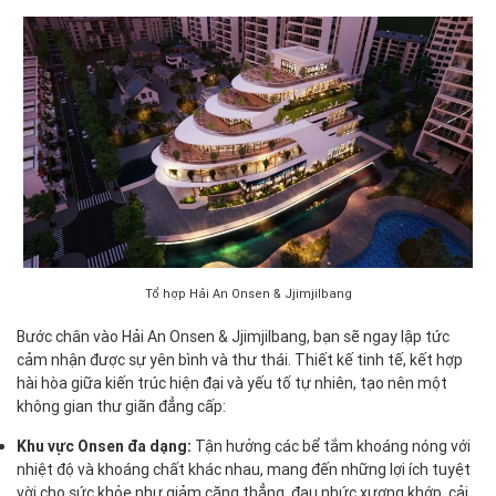
Tổ hợp Hải An Onsen & Jjimjilbang
Bước chân vào Hải An Onsen & Jjimjilbang, bạn sẽ ngay lập tức
cảm nhận được sự yên bình và thư thái. Thiết kế tinh tế, kết hợp
hài hòa giữa kiến trúc hiện đại và yếu tố tự nhiên, tạo nên một
không gian thư giãn đẳng cấp:
Khu vực Onsen đa dạng:
Tận hưởng các bể tắm khoáng nóng với
nhiệt độ và khoáng chất khác nhau, mang đến những lợi ích tuyệt
vời cho sức khỏe như giảm căng thẳng, đau nhức xương khớp, cải