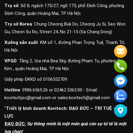
Trụ sở
: Số 8, ngách 175/27, ngõ 175, phố Định Công, phường
Định Công, quận Hoàng Mai, TP Hà Nội.
Trụ sở Korea
: Chung Cheong Buk Do, Cheong Ju Si, Seo Won
Gu, Cheon Su Ro, Street 24, No 21-15 (Sa Chang Dong)
Xưởng sản xuất
: KM số 1, đường Phan Trọng Tuệ, Thanh Trì,
Hà Nội
VPGD
: Tầng 2, tòa nhà Bea Sky, đường Phạm Tu, phường Đại
Kim , quận Hoàng Mai, TP Hà Nội.
Giấy phép ĐKKD số 0106552709
Hotline
: 0986.6565.26 or 02462.5363.00 - Email:
kovitechjsc@gmail.com or sales.kovitech@gmail.com
"
Triết lý kinh doanh Kovitech: ĐẠO ĐỨC – TRÍ TUỆ - NGHỊ
LỰC
ĐẠO ĐỨC:
Sự thông minh là một món quà còn sự tử tế là một
lựa chọn!