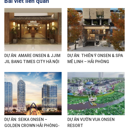
Bài viết liên quan
DỰ ÁN: AMARE ONSEN & JJIM
DỰ ÁN: THIÊN Ý ONSEN & SPA
JIL BANG TIMES CITY HÀ NỘI
MÊ LINH – HẢI PHÒNG
DỰ ÁN: SEIKA ONSEN –
DỰ ÁN VƯỜN VUA ONSEN
GOLDEN CROWN HẢI PHÒNG-
RESORT