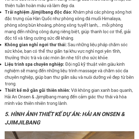
thiện tuần hoàn máu và làm đẹp da.
Trải nghiệm Jjimjilbang độc đáo:
Khám phá các phòng xông hơi
đặc trưng của Hàn Quốc như phòng xông đá muối Himalaya,
phòng xông bùn khoáng, phòng xông tuyết lạnh,… mỗi phòng
mang đến những công dụng riêng biệt, giúp thanh lọc cơ thể, giải
độc tố và tăng cường sức đề kháng.
Không gian nghỉ ngơi thư thái:
Sau những liệu pháp chăm sóc
sức khỏe, bạn có thể thư giãn tại khu vực nghỉ ngơi yên tĩnh,
thưởng thức trà và các món ăn nhẹ tốt cho sức khỏe.
Liệu trình spa chuyên nghiệp:
Đội ngũ kỹ thuật viên giàu kinh
nghiệm sẽ mang đến những liệu trình massage và chăm sóc da
chuyên nghiệp, giúp bạn thư giãn sâu và nuôi dưỡng vẻ đẹp từ bên
trong.
Thiết kế mở gần gũi thiên nhiên:
Với không gian xanh bao quanh,
Hải An Onsen & Jjimjilbang mang đến cảm giác thư thái và hòa
mình vào thiên nhiên trong lành.
5. HÌNH ẢNH THIẾT KẾ DỰ ÁN: HẢI AN ONSEN &
JJIMJILBANG