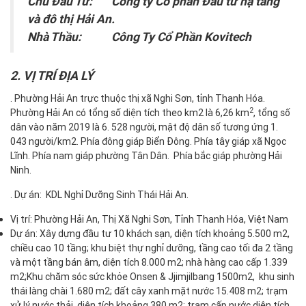
Chủ Đầu Tư: Công ty Cổ phần Đầu tư hạ tầng
và đô thị Hải An.
Nhà Thầu: Công Ty Cổ Phần Kovitech
2. VỊ TRÍ ĐỊA LÝ
. Phường Hải An trực thuộc thị xã Nghi Sơn, tỉnh Thanh Hóa.
2
Phường Hải An có tổng số diện tích theo km2 là 6,26 km
, tổng số
dân vào năm 2019 là 6. 528 người, mật độ dân số tương ứng 1.
043 người/km2. Phía đông giáp Biển Đông. Phía tây giáp xã Ngọc
Lĩnh. Phía nam giáp phường Tân Dân. Phía bắc giáp phường Hải
Ninh.
. Dự án: KDL Nghỉ Dưỡng Sinh Thái Hải An.
Vị trí: Phường Hải An, Thị Xã Nghi Sơn, Tỉnh Thanh Hóa, Việt Nam
Dự án: Xây dựng đầu tư 10 khách sạn, diện tích khoảng 5.500 m2,
chiều cao 10 tầng; khu biệt thự nghỉ dưỡng, tầng cao tối đa 2 tầng
và một tầng bán âm, diện tích 8.000 m2; nhà hàng cao cấp 1.339
m2;Khu chăm sóc sức khỏe Onsen & Jjimjilbang 1500m2, khu sinh
thái làng chài 1.680 m2; đất cây xanh mặt nước 15.408 m2; trạm
xử lý nước thải, diện tích khoảng 380 m2; trạm cấp nước diện tích