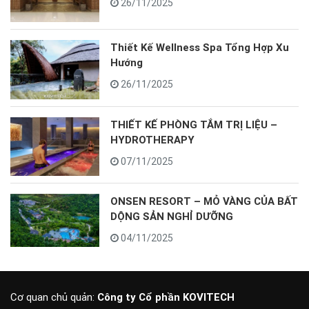
26/11/2025
Thiết Kế Wellness Spa Tổng Hợp Xu
Hướng
26/11/2025
THIẾT KẾ PHÒNG TẮM TRỊ LIỆU –
HYDROTHERAPY
07/11/2025
ONSEN RESORT – MỎ VÀNG CỦA BẤT
DỘNG SẢN NGHỈ DƯỠNG
04/11/2025
Cơ quan chủ quản:
Công ty Cổ phần KOVITECH