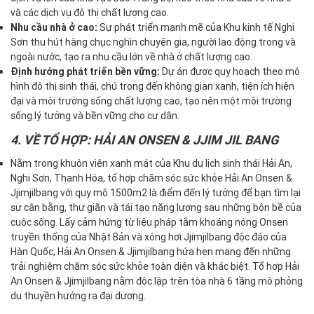
và các dịch vụ đô thị chất lượng cao.
Nhu cầu nhà ở cao:
Sự phát triển mạnh mẽ của Khu kinh tế Nghi
Sơn thu hút hàng chục nghìn chuyên gia, người lao động trong và
ngoài nước, tạo ra nhu cầu lớn về nhà ở chất lượng cao.
Định hướng phát triển bền vững:
Dự án được quy hoạch theo mô
hình đô thị sinh thái, chú trọng đến không gian xanh, tiện ích hiện
đại và môi trường sống chất lượng cao, tạo nên một môi trường
sống lý tưởng và bền vững cho cư dân.
4. VỀ TỔ HỢP: HẢI AN ONSEN & JJIM JIL BANG
Nằm trong khuôn viên xanh mát của Khu du lịch sinh thái Hải An,
Nghi Sơn, Thanh Hóa, tổ hợp chăm sóc sức khỏe Hải An Onsen &
Jjimjilbang với quy mô 1500m2 là điểm đến lý tưởng để bạn tìm lại
sự cân bằng, thư giãn và tái tạo năng lượng sau những bộn bề của
cuộc sống. Lấy cảm hứng từ liệu pháp tắm khoáng nóng Onsen
truyền thống của Nhật Bản và xông hơi Jjimjilbang độc đáo của
Hàn Quốc, Hải An Onsen & Jjimjilbang hứa hẹn mang đến những
trải nghiệm chăm sóc sức khỏe toàn diện và khác biệt. Tổ hợp Hải
An Onsen & Jjimjilbang nằm độc lập trên tòa nhà 6 tầng mô phỏng
du thuyền hướng ra đại dương.