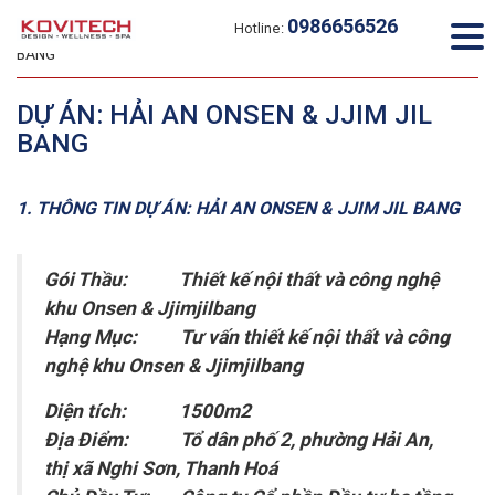
0986656526
Hotline:
Home
Dự án đã thực hiện
DỰ ÁN: HẢI AN ONSEN & JJIM JIL
BANG
DỰ ÁN: HẢI AN ONSEN & JJIM JIL
BANG
1. THÔNG TIN DỰ ÁN: HẢI AN ONSEN & JJIM JIL BANG
Gói Thầu: Thiết kế nội thất và công nghệ
khu Onsen & Jjimjilbang
Hạng Mục: Tư vấn thiết kế nội thất và công
nghệ khu Onsen & Jjimjilbang
Diện tích: 1500m2
Địa Điểm: Tổ dân phố 2, phường Hải An,
thị xã Nghi Sơn, Thanh Hoá