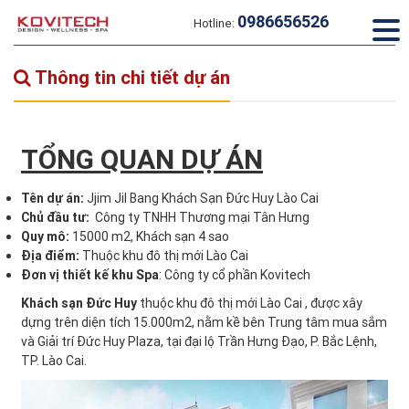
0986656526
Hotline:
Home
Dự án đã thực hiện
ĐỨC HUY GRAND HOTEL
Thông tin chi tiết dự án
TỔNG QUAN DỰ ÁN
Tên dự án:
Jjim Jil Bang Khách Sạn Đức Huy Lào Cai
Chủ đầu tư:
Công ty TNHH Thương mại Tân Hưng
Quy mô:
15000 m2, Khách sạn 4 sao
Địa điểm:
Thuộc khu đô thị mới Lào Cai
Đơn vị thiết kế khu Spa
: Công ty cổ phần Kovitech
Khách sạn Đức Huy
thuộc khu đô thị mới Lào Cai , được xây
dựng trên diện tích 15.000m2, nằm kề bên Trung tâm mua sắm
và Giải trí Đức Huy Plaza, tại đại lộ Trần Hưng Đạo, P. Bắc Lệnh,
TP. Lào Cai.