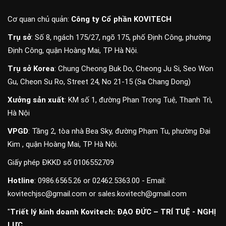
Cơ quan chủ quản:
Công ty Cổ phần KOVITECH
Trụ sở
: Số 8, ngách 175/27, ngõ 175, phố Định Công, phường
Định Công, quận Hoàng Mai, TP Hà Nội.
Trụ sở Korea
: Chung Cheong Buk Do, Cheong Ju Si, Seo Won
Gu, Cheon Su Ro, Street 24, No 21-15 (Sa Chang Dong)
Xưởng sản xuất
: KM số 1, đường Phan Trọng Tuệ, Thanh Trì,
Hà Nội
VPGD
: Tầng 2, tòa nhà Bea Sky, đường Phạm Tu, phường Đại
Kim , quận Hoàng Mai, TP Hà Nội.
Giấy phép ĐKKD số 0106552709
Hotline
: 0986.6565.26 or 02462.5363.00 - Email:
kovitechjsc@gmail.com or sales.kovitech@gmail.com
"
Triết lý kinh doanh Kovitech: ĐẠO ĐỨC – TRÍ TUỆ - NGHỊ
LỰC