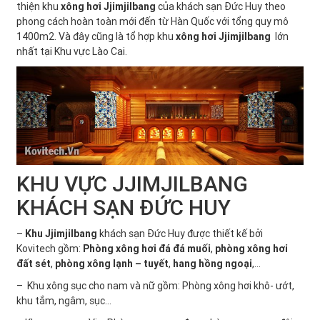
thiện khu
xông hơi
Jjimjilbang
của khách sạn Đức Huy theo
phong cách hoàn toàn mới đến từ Hàn Quốc với tổng quy mô
1400m2. Và đây cũng là tổ hợp khu
xông hơi Jjimjilbang
lớn
nhất tại Khu vực Lào Cai.
KHU VỰC JJIMJILBANG
KHÁCH SẠN ĐỨC HUY
–
Khu Jjimjilbang
khách sạn Đức Huy được thiết kế bởi
Kovitech gồm:
Phòng xông hơi đá đá muối
,
phòng xông hơi
đất sét
,
phòng xông lạnh – tuyết
,
hang hồng ngoại
,…
– Khu xông sục cho nam và nữ gồm: Phòng xông hơi khô- ướt,
khu tắm, ngâm, sục…