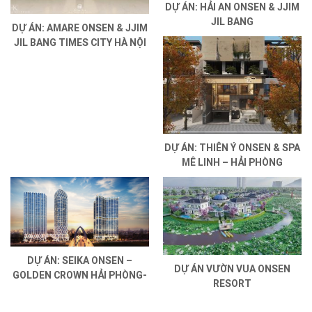
DỰ ÁN: HẢI AN ONSEN & JJIM
JIL BANG
DỰ ÁN: AMARE ONSEN & JJIM
JIL BANG TIMES CITY HÀ NỘI
DỰ ÁN: THIÊN Ý ONSEN & SPA
MÊ LINH – HẢI PHÒNG
DỰ ÁN: SEIKA ONSEN –
DỰ ÁN VƯỜN VUA ONSEN
GOLDEN CROWN HẢI PHÒNG-
RESORT
DOJI LAND