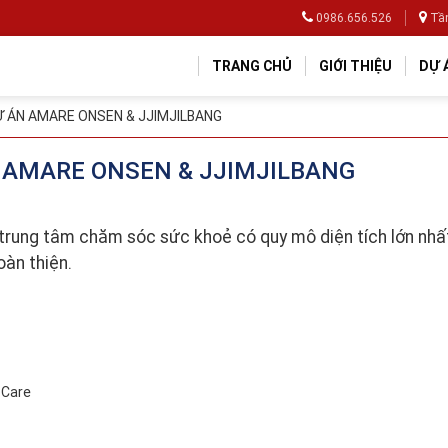
0986.656.526
Tần
TRANG CHỦ
GIỚI THIỆU
DỰ 
Ự ÁN AMARE ONSEN & JJIMJILBANG
 AMARE ONSEN & JJIMJILBANG
trung tâm chăm sóc sức khoẻ có quy mô diện tích lớn nhất
oàn thiện.
 Care