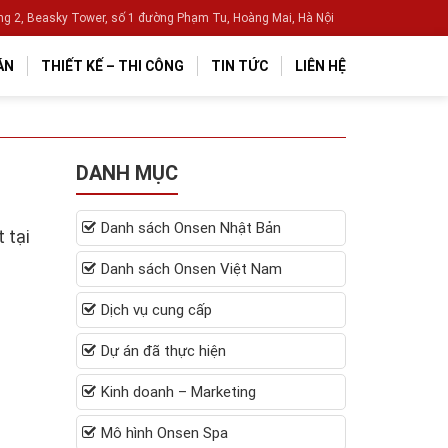
g 2, Beasky Tower, số 1 đường Phạm Tu, Hoàng Mai, Hà Nội
ÁN
THIẾT KẾ – THI CÔNG
TIN TỨC
LIÊN HỆ
DANH MỤC
Danh sách Onsen Nhật Bản
 tại
Danh sách Onsen Việt Nam
Dịch vụ cung cấp
Dự án đã thực hiện
Kinh doanh – Marketing
Mô hình Onsen Spa