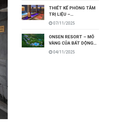
THIẾT KẾ PHÒNG TẮM
TRỊ LIỆU –
HYDROTHERAPY
07/11/2025
ONSEN RESORT – MỎ
VÀNG CỦA BẤT DỘNG
SẢN NGHỈ DƯỠNG
04/11/2025