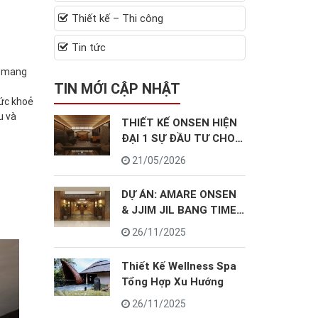
Thiết kế – Thi công
Tin tức
, mang
TIN MỚI CẬP NHẬT
ức khoẻ
u và
THIẾT KẾ ONSEN HIỆN
ĐẠI 1 SỰ ĐẦU TƯ CHO
TƯƠNG LAI
21/05/2026
DỰ ÁN: AMARE ONSEN
& JJIM JIL BANG TIMES
CITY HÀ NỘI
26/11/2025
Thiết Kế Wellness Spa
Tổng Hợp Xu Hướng
26/11/2025