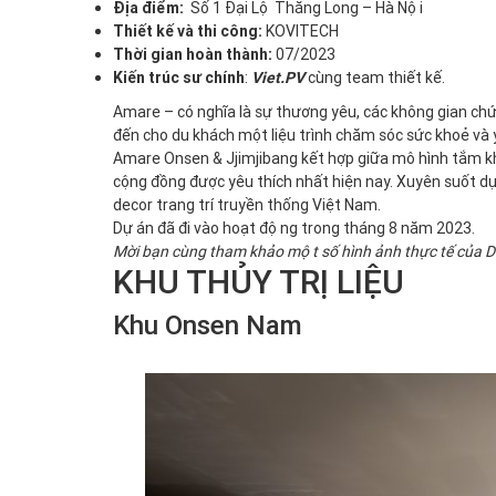
Địa điểm:
Số 1 Đại Lộ Thăng Long – Hà Nội
Thiết kế và thi công:
KOVITECH
Thời gian hoàn thành:
07/2023
Kiến trúc sư chính
:
Viet.PV
cùng team thiết kế.
Amare – có nghĩa là sự thương yêu, các không gian chứ
đến cho du khách một liệu trình chăm sóc sức khoẻ và
Amare Onsen & Jjimjibang
kết hợp giữa mô hình tắm k
cộng đồng được yêu thích nhất hiện nay. Xuyên suốt dự 
decor trang trí truyền thống Việt Nam.
Dự án đã đi vào hoạt động trong tháng 8 năm 2023.
Mời bạn cùng tham khảo một số hình ảnh thực tế của Dư
KHU THỦY TRỊ LIỆU
Khu Onsen Nam